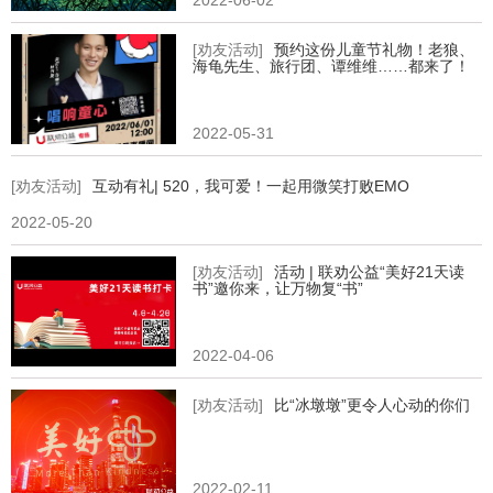
2022-06-02
[劝友活动]
预约这份儿童节礼物！老狼、
海龟先生、旅行团、谭维维……都来了！
2022-05-31
[劝友活动]
互动有礼| 520，我可爱！一起用微笑打败EMO
2022-05-20
[劝友活动]
活动 | 联劝公益“美好21天读
书”邀你来，让万物复“书”
2022-04-06
[劝友活动]
比“冰墩墩”更令人心动的你们
2022-02-11