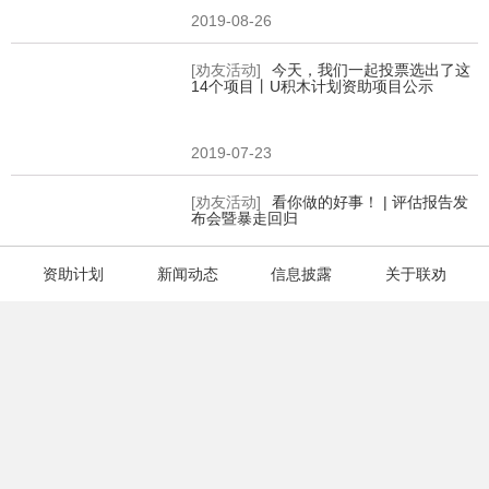
2019-08-26
[劝友活动]
今天，我们一起投票选出了这
14个项目丨U积木计划资助项目公示
2019-07-23
[劝友活动]
看你做的好事！ | 评估报告发
布会暨暴走回归
资助计划
新闻动态
信息披露
关于联劝
2019-05-18
[劝友活动]
苏州公益观察员探访招募｜不
让那些流动的星星，成为城市的“边缘人”
2019-04-21
[劝友活动]
郑州公益观察员招募丨一起看孩子们发自内心的笑容