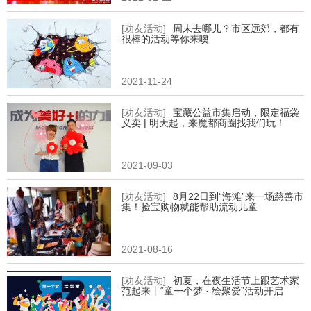
[劝友活动]
周末去哪儿？市区远郊，都有
很棒的活动等你来噢
2021-11-24
[劝友活动]
宝藏公益市集启动，限定福袋
义卖 | 明天起，来魔都商圈找我们玩！
2021-09-03
[劝友活动]
8月22日到“海滩”来一场慈善市
集！捡宝购物就能帮助流动儿童
2021-08-16
[劝友活动]
初夏，在夜生活节上跟艺术家
范起来丨“童一个梦 · 绘聚爱”活动开启