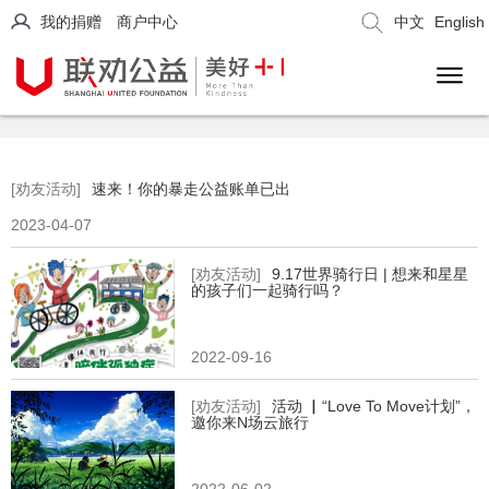
我的捐赠
商户中心
中文
English
[劝友活动]
速来！你的暴走公益账单已出
2023-04-07
[劝友活动]
9.17世界骑行日 | 想来和星星
的孩子们一起骑行吗？
2022-09-16
[劝友活动]
活动 ▏“Love To Move计划”，
邀你来N场云旅行