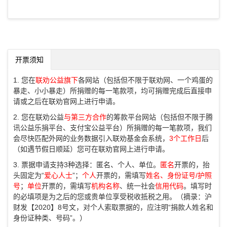
开票须知
1. 您在
联劝公益旗下
各网站（包括但不限于联劝网、一个鸡蛋的
暴走、小小暴走）所捐赠的每一笔款项，均可捐赠完成后直接申
请或之后在联劝官网上进行申请。
2. 您在联劝公益
与第三方合作
的筹款平台网站（包括但不限于腾
讯公益乐捐平台、支付宝公益平台）所捐赠的每一笔款项，我们
会尽快匹配外网的业务数据引入联劝基金会系统，
3个工作日
后
（如遇节假日顺延）您可在联劝官网上进行申请。
3. 票据申请支持3种选择：匿名、个人、单位。
匿名
开票的，抬
头固定为“
爱心人士
”；
个人
开票的，需填写
姓名、身份证号/护照
号
；
单位
开票的，需填写
机构名称
、统一社会
信用代码
。填写时
的必填项是为之后的您或贵单位享受税收抵税之用。（摘录：沪
财发【2020】8号文，对个人索取票据的，应注明“捐款人姓名和
身份证种类、号码”。）