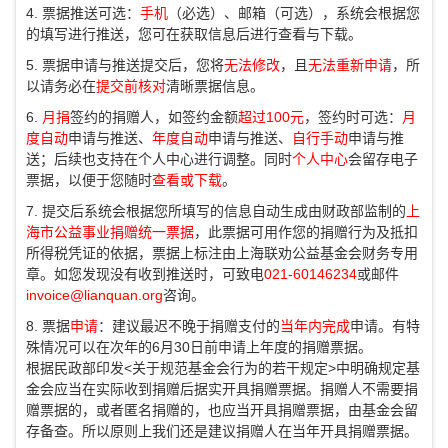
4. 票据推送可选：
手机
（必选）、邮箱（可选），系统会根据您
的填写进行推送，您可在获取信息后进行查看与下载。
5. 票据申请与推送提交后，您将
无法修改
，且
无法重新申请
，所
以请务必在
提交前核对
清晰票据信息。
6.
月捐
签约的捐赠人，如签约金额
超过100元
，签约时可选：
月
度自动
申请与推送、
年度自动
申请与推送、
自行手动
申请与推
送；后续也支持在个人中心进行调整。同时
个人中心
会留存电子
票据，以便于您随时
查看或下载
。
7. 提交后系统会根据您所填写的信息自动生成由财政部监制的
上
海市公益事业捐赠统一票据
，此票据可用作您的捐赠行为及抵扣
所得税凭证的依据，票据上标注由上海联劝公益基金会财务专用
章。如您发现没有收到推送时，可致电
021-60146234
或邮件
invoice@lianquan.org
咨询。
8. 票据
申请
：建议最迟不晚于捐赠支付的
当年内完成
申请。有特
殊情况可以在次年的6月30日前申请上年度的捐赠票据。
根据民政部印发<关于规范基金会行为的若干规定>中明确规定基
金会应当在实际收到捐赠后据实开具捐赠票据。捐赠人不需要捐
赠票据的，或者匿名捐赠的，也应当开具捐赠票据，由基金会留
存备查。所以原则上我们还是建议捐赠人在当年开具捐赠票据。