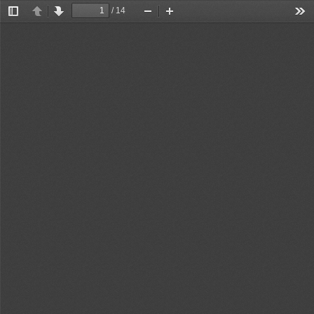
/ 14
切
上
下
缩
放
工
换
一
一
小
大
具
侧
页
页
栏